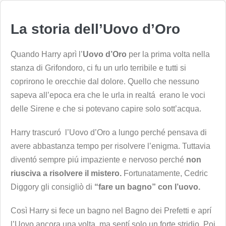
La storia dell’Uovo d’Oro
Quando Harry aprì l’
Uovo d’Oro
per la prima volta nella
stanza di Grifondoro, ci fu un urlo terribile e tutti si
coprirono le orecchie dal dolore. Quello che nessuno
sapeva all’epoca era che le urla in realtá erano le voci
delle Sirene e che si potevano capire solo sott’acqua.
Harry trascuró l’Uovo d’Oro a lungo perché pensava di
avere abbastanza tempo per risolvere l’enigma. Tuttavia
diventó sempre piú impaziente e nervoso perché
non
riusciva a risolvere il mistero.
Fortunatamente, Cedric
Diggory gli consigliò di
“fare un bagno” con l’uovo.
Così Harry si fece un bagno nel Bagno dei Prefetti e aprí
l’Uovo ancora una volta, ma sentí solo un forte stridio. Poi