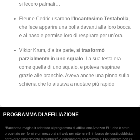
si fecero palmati…
Fleur e Cedric usarono
l’Incantesimo Testabolla
,
che fece apparire una bolla davanti alla loro bocca
e al naso e permise loro di respirare per un’ora.
Viktor Krum, d’altra parte,
si trasformó
parzialmente in uno squalo.
La sua testa era
come quella di uno squalo, e poteva respirare
grazie alle branchie. Aveva anche una pinna sulla
schiena che lo aiutava a nuotare piú rapido.
PROGRAMMA DI AFFILIAZIONE
“Bacchetta-magica.it aderisce al programma di affiliazione Amazon EU, che è stato
progettato per fornire un mezzo ai siti web per ottenere il rimborso dei costi pubblicitari
attraverso l’inserimento di pubblicità e collegamenti ad Amazon.it. Ovviamente non ci