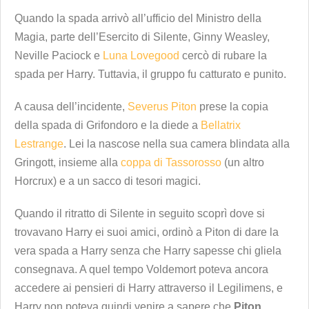
Quando la spada arrivò all’ufficio del Ministro della
Magia, parte dell’Esercito di Silente, Ginny Weasley,
Neville Paciock e
Luna Lovegood
cercò di rubare la
spada per Harry. Tuttavia, il gruppo fu catturato e punito.
A causa dell’incidente,
Severus Piton
prese la copia
della spada di Grifondoro e la diede a
Bellatrix
Lestrange
. Lei la nascose nella sua camera blindata alla
Gringott, insieme alla
coppa di Tassorosso
(un altro
Horcrux) e a un sacco di tesori magici.
Quando il ritratto di Silente in seguito scoprì dove si
trovavano Harry ei suoi amici, ordinò a Piton di dare la
vera spada a Harry senza che Harry sapesse chi gliela
consegnava. A quel tempo Voldemort poteva ancora
accedere ai pensieri di Harry attraverso il Legilimens, e
Harry non poteva quindi venire a sapere che
Piton