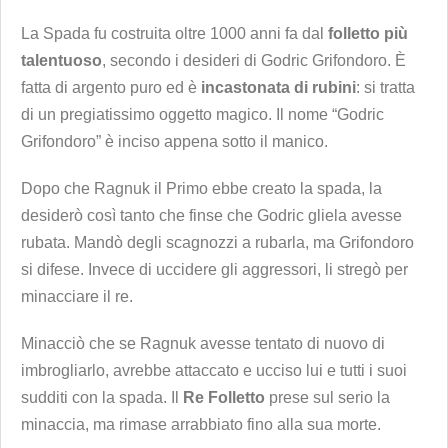
La Spada fu costruita oltre 1000 anni fa dal
folletto più
talentuoso
, secondo i desideri di Godric Grifondoro. È
fatta di argento puro ed è
incastonata di rubini
: si tratta
di un pregiatissimo oggetto magico. Il nome “Godric
Grifondoro” è inciso appena sotto il manico.
Dopo che Ragnuk il Primo ebbe creato la spada, la
desiderò così tanto che finse che Godric gliela avesse
rubata. Mandò degli scagnozzi a rubarla, ma Grifondoro
si difese. Invece di uccidere gli aggressori, li stregò per
minacciare il re.
Minacciò che se Ragnuk avesse tentato di nuovo di
imbrogliarlo, avrebbe attaccato e ucciso lui e tutti i suoi
sudditi con la spada. Il
Re Folletto
prese sul serio la
minaccia, ma rimase arrabbiato fino alla sua morte.