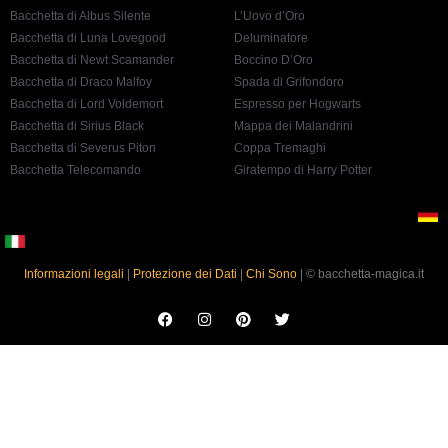
Bacchetta di Albus Silente
L’Uovo d’Oro
Bacchetta di Luna Lovegood
Deluminatore
Bacchetta di Newt Scamander
Boccino D’Oro
Bacchetta di Draco Malfoy
Spada di Grifondoro
Bacchetta di Lord Voldemort
Espresso per Hogwarts
Bacchetta di Sirius Black
Mappa dei Malandrini
Bacchetta di Severus Piton
Coppa Tremaghi
Bacchetta Telecomando
Giratempo di Harry Potter
Informazioni legali
|
Protezione dei Dati
|
Chi Sono
| © bacchetta-magica.it