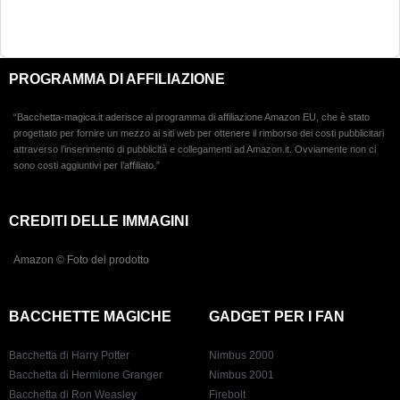
PROGRAMMA DI AFFILIAZIONE
“Bacchetta-magica.it aderisce al programma di affiliazione Amazon EU, che è stato
progettato per fornire un mezzo ai siti web per ottenere il rimborso dei costi pubblicitari
attraverso l’inserimento di pubblicità e collegamenti ad Amazon.it. Ovviamente non ci
sono costi aggiuntivi per l’affiliato.”
CREDITI DELLE IMMAGINI
Amazon © Foto del prodotto
BACCHETTE MAGICHE
GADGET PER I FAN
Bacchetta di Harry Potter
Nimbus 2000
Bacchetta di Hermione Granger
Nimbus 2001
Bacchetta di Ron Weasley
Firebolt