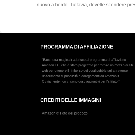
nuovo a bordo. Tuttavia, dovette scendere pres
PROGRAMMA DI AFFILIAZIONE
“Bacchetta-magica.it aderisce al programma di affiliazione
Amazon EU, che è stato progettato per fornire un mezzo ai siti
web per ottenere il rimborso dei costi pubblicitari attraverso
l’inserimento di pubblicità e collegamenti ad Amazon.it.
Ovviamente non ci sono costi aggiuntivi per l’affiliato.”
CREDITI DELLE IMMAGINI
Amazon © Foto del prodotto