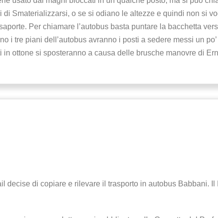
ene usato dai maghi bloccati in un qualche posto, ma si puó ch
 di Smaterializzarsi, o se si odiano le altezze e quindi non si v
aporte. Per chiamare l’autobus basta puntare la bacchetta vers
rno i tre piani dell’autobus avranno i posti a sedere messi un po’
tti in ottone si sposteranno a causa delle brusche manovre di Ern,
 decise di copiare e rilevare il trasporto in autobus Babbani. Il