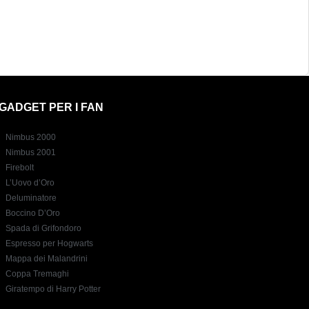
GADGET PER I FAN
Nimbus 2000
Nimbus 2001
Firebolt
L’Uovo d’Oro
Deluminatore
Boccino D’Oro
Spada di Grifondoro
Espresso per Hogwarts
Mappa dei Malandrini
Coppa Tremaghi
Giratempo di Harry Potter