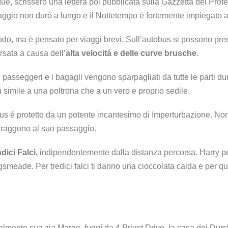
ue, scrissero una lettera poi pubblicata sulla Gazzetta del Prof
ttaggio non duró a lungo e il Nottetempo é fortemente impiegato 
odo, ma è pensato per viaggi brevi. Sull’autobus si possono pr
sata a causa dell’
alta velocitá e delle curve brusche
.
 I passeggeri e i bagagli vengono sparpagliati da tutte le parti 
ú simile a una poltrona che a un vero e proprio sedile.
us é protetto da un potente incantesimo di Imperturbazione. No
ritraggono al suo passaggio.
ici Falci,
indipendentemente dalla distanza percorsa. Harry pe
smeade. Per tredici falci ti danno una cioccolata calda e per qu
mente sua zia Marge, fuggí da 4 Privet Drive, la casa dei Dursle