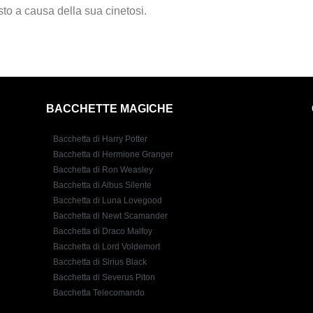
to a causa della sua cinetosi.
BACCHETTE MAGICHE
Bacchetta di Harry Potter
Bacchetta di Hermione Granger
Bacchetta di Ron Weasley
Bacchetta di Albus Silente
Bacchetta di Luna Lovegood
Bacchetta di Newt Scamander
Bacchetta di Draco Malfoy
Bacchetta di Lord Voldemort
Bacchetta di Sirius Black
Bacchetta di Severus Piton
Bacchetta Telecomando