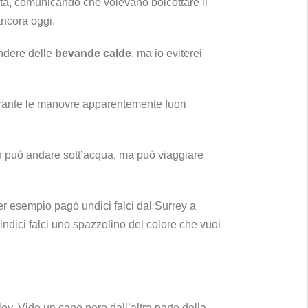
eta, comunicando che volevano boicottare il
ancora oggi.
endere delle
bevande calde
, ma io eviterei
durante le manovre apparentemente fuori
n puó andare sott’acqua, ma puó viaggiare
r esempio pagó undici falci dal Surrey a
indici falci uno spazzolino del colore che vuoi
y. Vide un cane nero dall’altra parte della