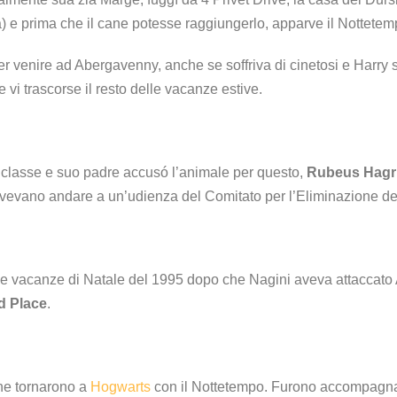
 e prima che il cane potesse raggiungerlo, apparve il Nottetemp
r venire ad Abergavenny, anche se soffriva di cinetosi e Harry sa
 vi trascorse il resto delle vacanze estive.
 classe e suo padre accusó l’animale per questo,
Rubeus Hagrid
ovevano andare a un’udienza del Comitato per l’Eliminazione de
le vacanze di Natale del 1995 dopo che Nagini aveva attaccato
d Place
.
ne tornarono a
Hogwarts
con il Nottetempo. Furono accompagnat