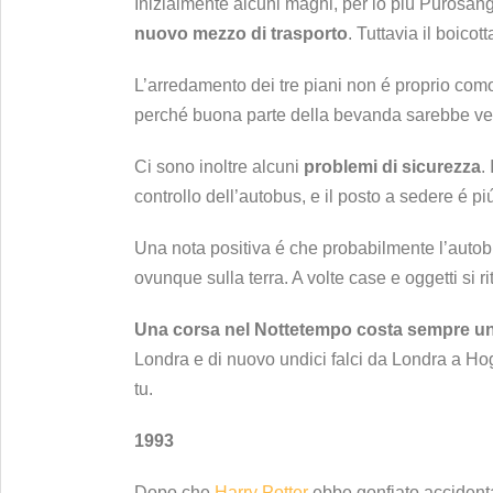
Inizialmente alcuni maghi, per lo piú Purosang
nuovo mezzo di trasporto
. Tuttavia il boico
L’arredamento dei tre piani non é proprio com
perché buona parte della bevanda sarebbe ver
Ci sono inoltre alcuni
problemi di sicurezza
.
controllo dell’autobus, e il posto a sedere é pi
Una nota positiva é che probabilmente l’autob
ovunque sulla terra. A volte case e oggetti si 
Una corsa nel Nottetempo costa sempre und
Londra e di nuovo undici falci da Londra a Hog
tu.
1993
Dopo che
Harry Potter
ebbe gonfiato accidental