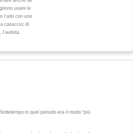
iamare anche se
ogliono usare le
o l’alto con uno
 a casaccio; di
 l’autista.
 Nottetempo in quel periodo era il modo “più