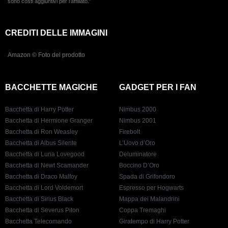
sono costi aggiuntivi per l’affiliato.”
CREDITI DELLE IMMAGINI
Amazon © Foto del prodotto
BACCHETTE MAGICHE
GADGET PER I FAN
Bacchetta di Harry Potter
Nimbus 2000
Bacchetta di Hermione Granger
Nimbus 2001
Bacchetta di Ron Weasley
Firebolt
Bacchetta di Albus Silente
L’Uovo d’Oro
Bacchetta di Luna Lovegood
Deluminatore
Bacchetta di Newt Scamander
Boccino D’Oro
Bacchetta di Draco Malfoy
Spada di Grifondoro
Bacchetta di Lord Voldemort
Espresso per Hogwarts
Bacchetta di Sirius Black
Mappa dei Malandrini
Bacchetta di Severus Piton
Coppa Tremaghi
Bacchetta Telecomando
Giratempo di Harry Potter