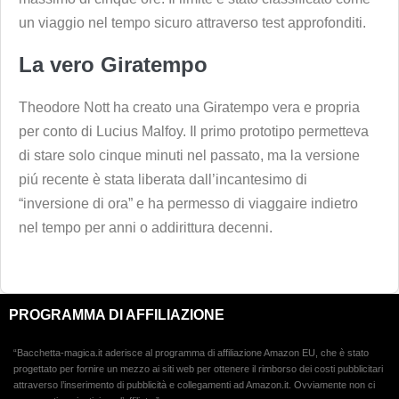
un viaggio nel tempo sicuro attraverso test approfonditi.
La vero Giratempo
Theodore Nott ha creato una Giratempo vera e propria
per conto di Lucius Malfoy. Il primo prototipo permetteva
di stare solo cinque minuti nel passato, ma la versione
piú recente è stata liberata dall’incantesimo di
“inversione di ora” e ha permesso di viaggaire indietro
nel tempo per anni o addirittura decenni.
PROGRAMMA DI AFFILIAZIONE
“Bacchetta-magica.it aderisce al programma di affiliazione Amazon EU, che è stato
progettato per fornire un mezzo ai siti web per ottenere il rimborso dei costi pubblicitari
attraverso l’inserimento di pubblicità e collegamenti ad Amazon.it. Ovviamente non ci