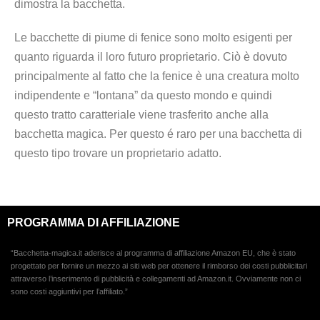
dimostra la bacchetta.
Le bacchette di piume di fenice sono molto esigenti per
quanto riguarda il loro futuro proprietario. Ciò è dovuto
principalmente al fatto che la fenice è una creatura molto
indipendente e “lontana” da questo mondo e quindi
questo tratto caratteriale viene trasferito anche alla
bacchetta magica. Per questo é raro per una bacchetta di
questo tipo trovare un proprietario adatto.
PROGRAMMA DI AFFILIAZIONE
“Bacchetta-magica.it aderisce al programma di affiliazione Amazon EU, che è stato
progettato per fornire un mezzo ai siti web per ottenere il rimborso dei costi pubblicitari
attraverso l’inserimento di pubblicità e collegamenti ad Amazon.it. Ovviamente non ci
sono costi aggiuntivi per l’affiliato.”