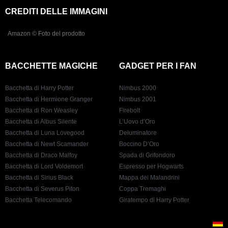
CREDITI DELLE IMMAGINI
Amazon © Foto del prodotto
BACCHETTE MAGICHE
GADGET PER I FAN
Bacchetta di Harry Potter
Nimbus 2000
Bacchetta di Hermione Granger
Nimbus 2001
Bacchetta di Ron Weasley
Firebolt
Bacchetta di Albus Silente
L’Uovo d’Oro
Bacchetta di Luna Lovegood
Deluminatore
Bacchetta di Newt Scamander
Boccino D’Oro
Bacchetta di Draco Malfoy
Spada di Grifondoro
Bacchetta di Lord Voldemort
Espresso per Hogwarts
Bacchetta di Sirius Black
Mappa dei Malandrini
Bacchetta di Severus Piton
Coppa Tremaghi
Bacchetta Telecomando
Giratempo di Harry Potter