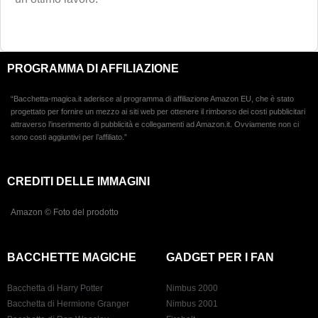
PROGRAMMA DI AFFILIAZIONE
“Bacchetta-magica.it aderisce al programma di affiliazione Amazon EU, che è stato
progettato per fornire un mezzo ai siti web per ottenere il rimborso dei costi pubblicitari
attraverso l’inserimento di pubblicità e collegamenti ad Amazon.it. Ovviamente non ci
sono costi aggiuntivi per l’affiliato.”
CREDITI DELLE IMMAGINI
Amazon © Foto del prodotto
BACCHETTE MAGICHE
GADGET PER I FAN
Bacchetta di Harry Potter
Nimbus 2000
Bacchetta di Hermione Granger
Nimbus 2001