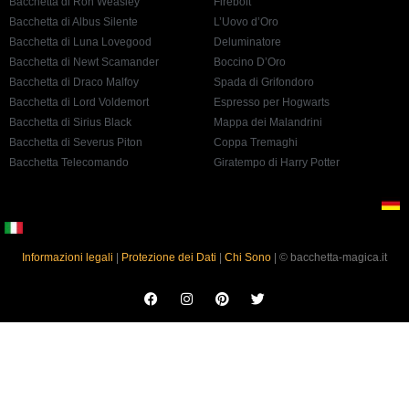
Bacchetta di Ron Weasley
Firebolt
Bacchetta di Albus Silente
L’Uovo d’Oro
Bacchetta di Luna Lovegood
Deluminatore
Bacchetta di Newt Scamander
Boccino D’Oro
Bacchetta di Draco Malfoy
Spada di Grifondoro
Bacchetta di Lord Voldemort
Espresso per Hogwarts
Bacchetta di Sirius Black
Mappa dei Malandrini
Bacchetta di Severus Piton
Coppa Tremaghi
Bacchetta Telecomando
Giratempo di Harry Potter
Informazioni legali
|
Protezione dei Dati
|
Chi Sono
| © bacchetta-magica.it