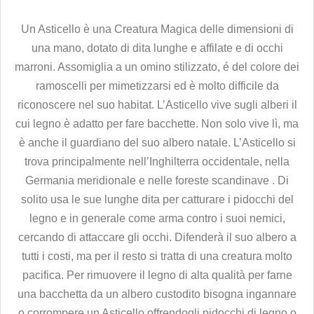
Un Asticello è una Creatura Magica delle dimensioni di
una mano, dotato di dita lunghe e affilate e di occhi
marroni. Assomiglia a un omino stilizzato, é del colore dei
ramoscelli per mimetizzarsi ed è molto difficile da
riconoscere nel suo habitat. L’Asticello vive sugli alberi il
cui legno è adatto per fare bacchette. Non solo vive lì, ma
è anche il guardiano del suo albero natale. L’Asticello si
trova principalmente nell’Inghilterra occidentale, nella
Germania meridionale e nelle foreste scandinave . Di
solito usa le sue lunghe dita per catturare i pidocchi del
legno e in generale come arma contro i suoi nemici,
cercando di attaccare gli occhi. Difenderà il suo albero a
tutti i costi, ma per il resto si tratta di una creatura molto
pacifica. Per rimuovere il legno di alta qualità per farne
una bacchetta da un albero custodito bisogna ingannare
o corrompere un Asticello offrendogli pidocchi di legno o